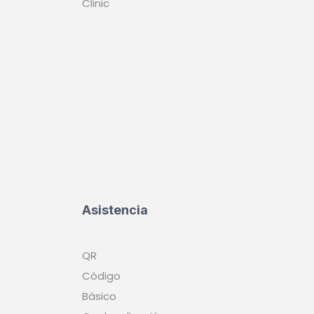
Clinic
Asistencia
QR
Código
Básico