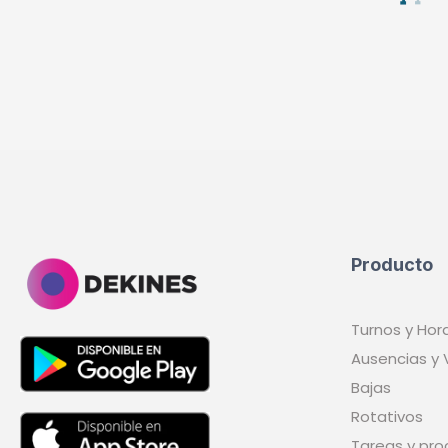
Producto
Turnos y Hor
Ausencias y
Bajas
Rotativos
Tareas y pr