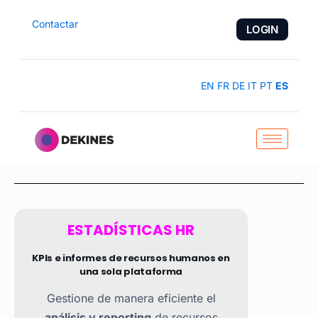
Contactar
LOGIN
EN
FR
DE
IT
PT
ES
ESTADÍSTICAS HR
KPIs e informes de recursos humanos en
una sola plataforma
Gestione de manera eficiente el
análisis y reporting
de recursos