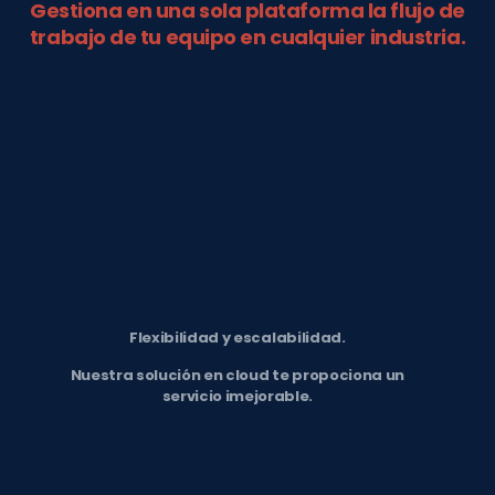
Gestiona en una sola plataforma la flujo de
trabajo de tu equipo en cualquier industria.
Flexibilidad y escalabilidad.
Nuestra solución en cloud te propociona un
servicio imejorable.
Business Intelligence.
Aprovecha las ventajas de trabajar con una
herramienta basada en IA.