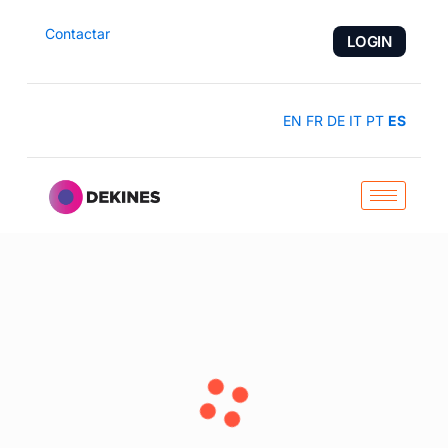
Contactar
LOGIN
EN
FR
DE
IT
PT
ES
WORKPLANNER
SOLUTION
Smart Workflow Planning
Solicitar una demo
Conoce DEKINES WORKPLANNER