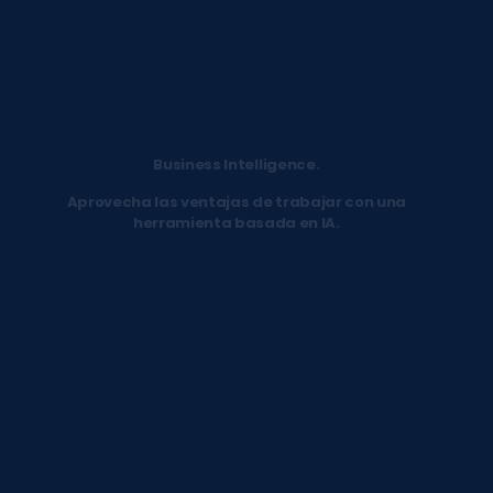
Gestión centralizada.
Trabaja con la infinita comodidad de tener la
gestión de tu equipo en una sola plataforma.
Descubre más sobre DEKINES WORKPLANNER:
Ver más