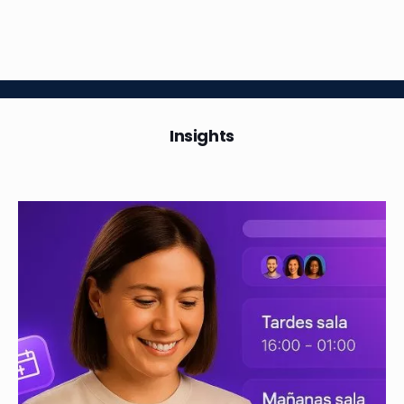
admin
on
14 November, 2025
La planificación de turnos del futuro: eficiencia
real impulsada por IA
admin
on
6 June, 2025