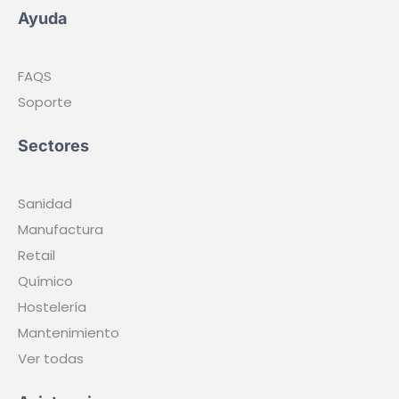
Código
Básico
Geolocalización
id. Face
En DEKINES WORKPLANNER 2026 ©, nos especializamos en
crear soluciones innovadoras de gestión, respaldadas por
nuestra dilatada experiencia en el sector. Nuestras aplicaciones
están diseñadas para ser intuitivas, accesibles desde cualquier
dispositivo y ofrecen una alternativa más flexible, económica y
escalable frente a las opciones tradicionales, siempre con el
usuario en el centro de la experiencia.
Política de Cookies
Términos y condiciones