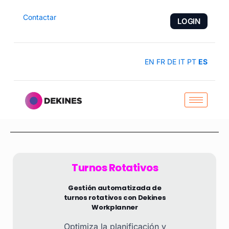
Contactar
LOGIN
EN
FR
DE
IT
PT
ES
Turnos Rotativos
Gestión automatizada de
turnos rotativos con Dekines
Workplanner
Optimiza la planificación y