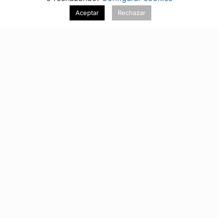
Sectores
Aceptar
Rechazar
Sanidad
Manufactura
Retail
Químico
Hostelería
Mantenimiento
Ver todas
Asistencia
QR
Código
Básico