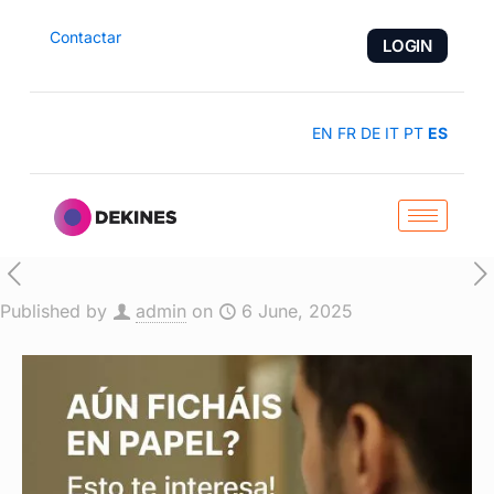
Contactar
LOGIN
EN
FR
DE
IT
PT
ES
Published by
admin
on
6 June, 2025