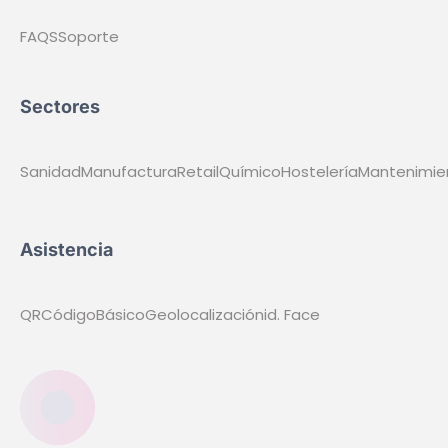
Guardias Médicas
Ruedas de Guardias
Consultas
Quirófanos
Especialidades
Industria
Plantas industriales
Líneas de producción
Operarios
Procesos industriales
Organización turnos
Áreas de trabajo
Control productividad