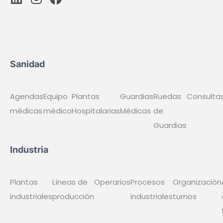
Sanidad
Agendas
Equipo
Plantas
Guardias
Ruedas
Consulta
médicas
médico
Hospitalarias
Médicas
de
Guardias
Industria
Plantas
Líneas de
Operarios
Procesos
Organización
industriales
producción
industriales
turnos