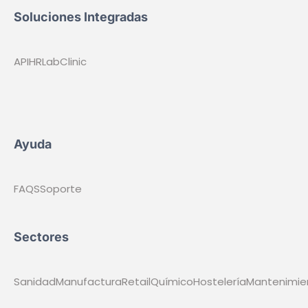
Soluciones Integradas
API
HR
Lab
Clinic
Ayuda
FAQS
Soporte
Sectores
Sanidad
Manufactura
Retail
Químico
Hostelería
Mantenimie