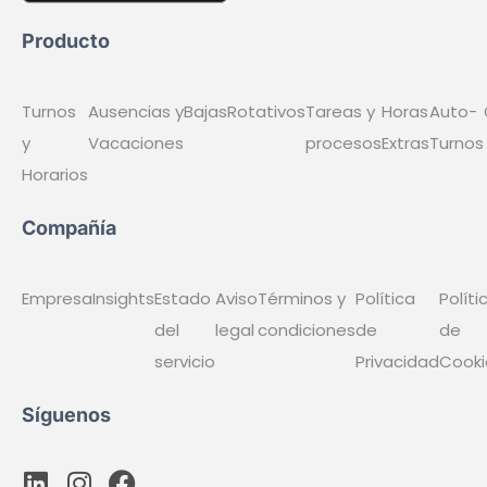
Producto
Turnos
Ausencias y
Bajas
Rotativos
Tareas y
Horas
Auto-
y
Vacaciones
procesos
Extras
Turnos
Horarios
Compañía
Empresa
Insights
Estado
Aviso
Términos y
Política
Políti
del
legal
condiciones
de
de
servicio
Privacidad
Cooki
Síguenos