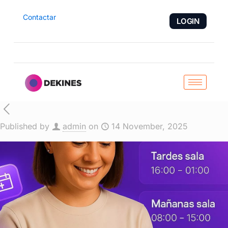
Contactar
LOGIN
Published by
admin
on
14 November, 2025